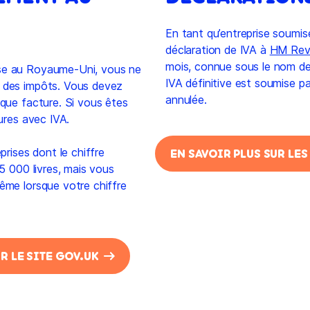
En tant qu’entreprise soumis
déclaration de IVA à
HM Rev
mois, connue sous le nom de
ise au Royaume-Uni, vous ne
IVA définitive est soumise par
e des impôts. Vous devez
annulée.
aque facture. Si vous êtes
tures avec IVA.
prises dont le chiffre
EN SAVOIR PLUS SUR LE
5 000 livres, mais vous
ême lorsque votre chiffre
R LE SITE GOV.UK