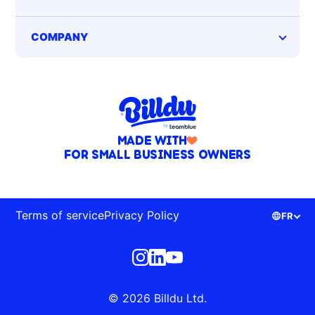
COMPANY
MADE WITH
FOR SMALL BUSINESS OWNERS
Terms of service
Privacy Policy
FR
© 2026 Billdu Ltd.