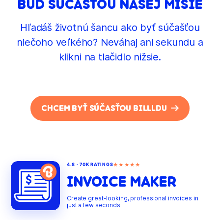
BUĎ SÚČASŤOU NAŠEJ MISIE
Hľadáš životnú šancu ako byť súčašťou
niečoho veľkého? Neváhaj ani sekundu a
klikni na tlačidlo nižsie.
CHCEM BYŤ SÚČASŤOU BILLLDU
★★★★★
4.8 · 70K RATINGS
INVOICE MAKER
Create great-looking, professional invoices in
just a few seconds