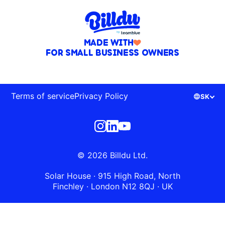
MADE WITH
FOR SMALL BUSINESS OWNERS
Terms of service
Privacy Policy
SK
© 2026 Billdu Ltd.
Solar House · 915 High Road, North
Finchley · London N12 8QJ · UK