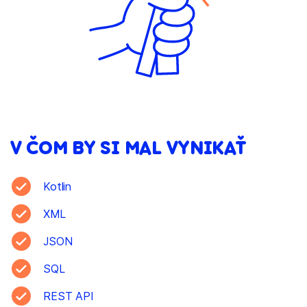
V ČOM BY SI MAL VYNIKAŤ
Kotlin
XML
JSON
SQL
REST API